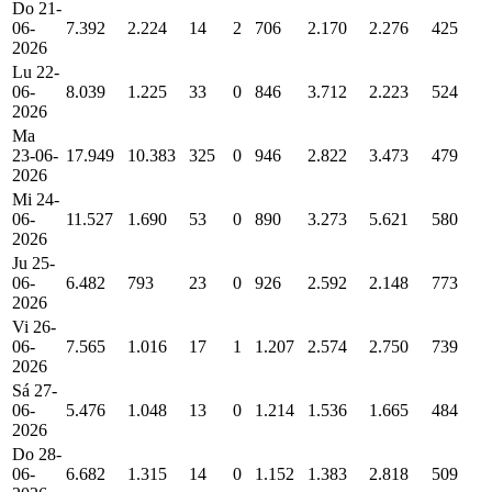
Do 21-
06-
7.392
2.224
14
2
706
2.170
2.276
425
2026
Lu 22-
06-
8.039
1.225
33
0
846
3.712
2.223
524
2026
Ma
23-06-
17.949
10.383
325
0
946
2.822
3.473
479
2026
Mi 24-
06-
11.527
1.690
53
0
890
3.273
5.621
580
2026
Ju 25-
06-
6.482
793
23
0
926
2.592
2.148
773
2026
Vi 26-
06-
7.565
1.016
17
1
1.207
2.574
2.750
739
2026
Sá 27-
06-
5.476
1.048
13
0
1.214
1.536
1.665
484
2026
Do 28-
06-
6.682
1.315
14
0
1.152
1.383
2.818
509