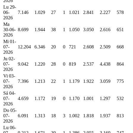
2026
Lu 29-
06-
7.146
1.029
27
1
1.021
2.841
2.227
578
2026
Ma
30-06-
8.699
1.944
38
1
1.050
3.050
2.616
651
2026
Mi 01-
07-
12.204
6.346
20
0
721
2.608
2.509
668
2026
Ju 02-
07-
9.042
1.220
28
0
819
2.537
4.438
864
2026
Vi 03-
07-
7.396
1.213
22
1
1.179
1.922
3.059
775
2026
Sá 04-
07-
4.659
1.172
19
0
1.170
1.001
1.297
532
2026
Do 05-
07-
6.091
1.313
18
3
1.002
1.818
1.937
813
2026
Lu 06-
07-
9.212
1.671
30
1
1.386
2.955
3.169
747