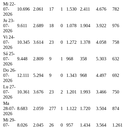
Mi 22-
07-
10.696
2.061
17
1
1.530
2.411
4.676
782
2026
Ju 23-
07-
9.611
2.689
18
0
1.078
1.904
3.922
976
2026
Vi 24-
07-
10.345
3.614
23
0
1.272
1.378
4.058
758
2026
Sá 25-
07-
9.448
2.809
9
1
968
358
5.303
632
2026
Do 26-
07-
12.111
5.294
9
0
1.343
968
4.497
692
2026
Lu 27-
07-
10.361
3.676
23
2
1.201
1.993
3.466
750
2026
Ma
28-07-
8.683
2.059
277
1
1.122
1.720
3.504
874
2026
Mi 29-
07-
8.026
2.045
26
0
957
1.434
3.564
1.261