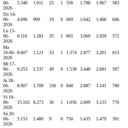
06-
5.348
1.011
25
1
556
1.788
1.967
583
2026
Do 14-
06-
4.696
900
19
0
669
1.642
1.466
646
2026
Lu 15-
06-
8.116
1.281
35
1
801
3.069
2.929
572
2026
Ma
16-06-
8.607
1.121
33
1
1.374
2.877
3.201
653
2026
Mi 17-
06-
9.253
1.537
49
0
1.538
3.448
2.681
587
2026
Ju 18-
06-
8.907
1.709
330
0
840
2.887
3.141
780
2026
Vi 19-
06-
15.102
8.273
30
1
1.056
2.609
3.133
776
2026
Sá 20-
06-
5.153
1.480
9
0
750
1.435
1.479
391
2026