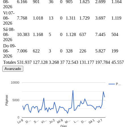
08-
6.166
901
36
0
905
1.625
2.699
1.164
2026
Vi 07-
08-
7.768
1.018
13
0
1.311
1.729
3.697
1.119
2026
Sá 08-
08-
10.383
1.168
5
0
1.128
637
7.445
504
2026
Do 09-
08-
7.006
622
3
0
328
226
5.827
199
2026
Totales
531.937
127.128
3.268
37
72.543
131.177
197.784
45.557
Avanzado
10000
P…
Páginas
5000
0
Lu 8
D…
S…
Vi…
Ju 2
Mi 8
M…
L…
D…
Sá 1
Vi 7
Días