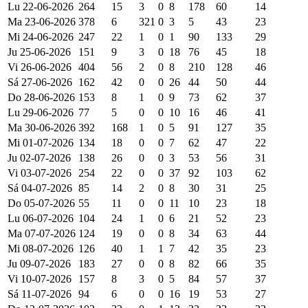
Lu 22-06-2026
264
15
3
0
8
178
60
14
Ma 23-06-2026
378
6
321
0
3
5
43
23
Mi 24-06-2026
247
22
1
0
1
90
133
29
Ju 25-06-2026
151
9
3
0
18
76
45
18
Vi 26-06-2026
404
56
2
0
8
210
128
46
Sá 27-06-2026
162
42
0
0
26
44
50
44
Do 28-06-2026
153
8
1
0
9
73
62
37
Lu 29-06-2026
77
5
0
0
10
16
46
41
Ma 30-06-2026
392
168
1
0
5
91
127
35
Mi 01-07-2026
134
18
0
0
7
62
47
22
Ju 02-07-2026
138
26
0
0
3
53
56
31
Vi 03-07-2026
254
22
0
0
37
92
103
62
Sá 04-07-2026
85
14
2
0
8
30
31
25
Do 05-07-2026
55
11
0
0
11
10
23
18
Lu 06-07-2026
104
24
1
0
6
21
52
23
Ma 07-07-2026
124
19
0
0
8
34
63
44
Mi 08-07-2026
126
40
1
1
7
42
35
23
Ju 09-07-2026
183
27
0
0
8
82
66
35
Vi 10-07-2026
157
8
3
0
5
84
57
37
Sá 11-07-2026
94
6
0
0
16
19
53
27