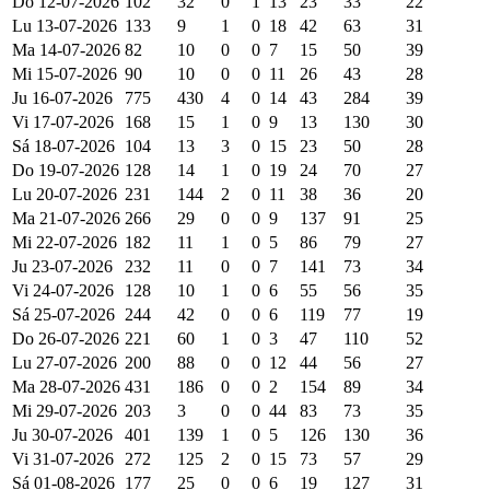
Do 12-07-2026
102
32
0
1
13
23
33
22
Lu 13-07-2026
133
9
1
0
18
42
63
31
Ma 14-07-2026
82
10
0
0
7
15
50
39
Mi 15-07-2026
90
10
0
0
11
26
43
28
Ju 16-07-2026
775
430
4
0
14
43
284
39
Vi 17-07-2026
168
15
1
0
9
13
130
30
Sá 18-07-2026
104
13
3
0
15
23
50
28
Do 19-07-2026
128
14
1
0
19
24
70
27
Lu 20-07-2026
231
144
2
0
11
38
36
20
Ma 21-07-2026
266
29
0
0
9
137
91
25
Mi 22-07-2026
182
11
1
0
5
86
79
27
Ju 23-07-2026
232
11
0
0
7
141
73
34
Vi 24-07-2026
128
10
1
0
6
55
56
35
Sá 25-07-2026
244
42
0
0
6
119
77
19
Do 26-07-2026
221
60
1
0
3
47
110
52
Lu 27-07-2026
200
88
0
0
12
44
56
27
Ma 28-07-2026
431
186
0
0
2
154
89
34
Mi 29-07-2026
203
3
0
0
44
83
73
35
Ju 30-07-2026
401
139
1
0
5
126
130
36
Vi 31-07-2026
272
125
2
0
15
73
57
29
Sá 01-08-2026
177
25
0
0
6
19
127
31