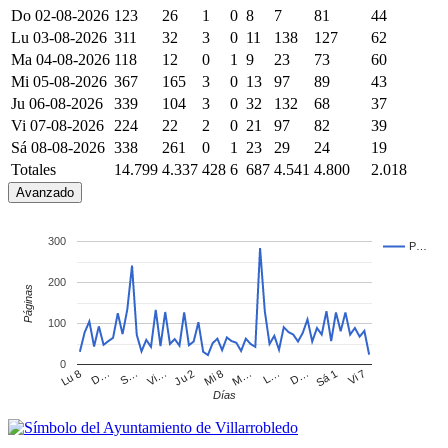
Do 02-08-2026
123
26
1
0
8
7
81
44
Lu 03-08-2026
311
32
3
0
11
138
127
62
Ma 04-08-2026
118
12
0
1
9
23
73
60
Mi 05-08-2026
367
165
3
0
13
97
89
43
Ju 06-08-2026
339
104
3
0
32
132
68
37
Vi 07-08-2026
224
22
2
0
21
97
82
39
Sá 08-08-2026
338
261
0
1
23
29
24
19
Totales
14.799
4.337
428
6
687
4.541
4.800
2.018
Avanzado
300
P…
200
Páginas
100
0
Sá 1
D…
L…
M…
Mi 8
Ju 2
Vi…
S…
D…
Lu 8
Vi 7
Días