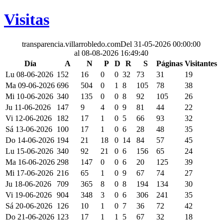
Visitas
transparencia.villarrobledo.com
Del 31-05-2026 00:00:00
al 08-08-2026 16:49:40
Día
A
N
P
D
R
S
Páginas
Visitantes
Lu 08-06-2026
152
16
0
0
32
73
31
19
Ma 09-06-2026
696
504
0
1
8
105
78
38
Mi 10-06-2026
340
135
0
0
8
92
105
26
Ju 11-06-2026
147
9
4
0
9
81
44
22
Vi 12-06-2026
182
17
1
0
5
66
93
32
Sá 13-06-2026
100
17
1
0
6
28
48
35
Do 14-06-2026
194
21
18
0
14
84
57
45
Lu 15-06-2026
340
92
21
0
6
156
65
24
Ma 16-06-2026
298
147
0
0
6
20
125
39
Mi 17-06-2026
216
65
1
0
9
67
74
27
Ju 18-06-2026
709
365
8
0
8
194
134
30
Vi 19-06-2026
904
348
3
0
6
306
241
35
Sá 20-06-2026
126
10
1
0
7
36
72
42
Do 21-06-2026
123
17
1
1
5
67
32
18