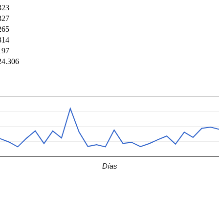
323
327
265
314
197
24.306
Días