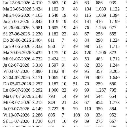
Lu 22-06-2026
4.310
2.563
10
49
63
686
939
Ma 23-06-2026
3.424
1.102
9
48
104
1.039
1.122
Mi 24-06-2026
4.163
1.548
19
48
115
1.039
1.394
Ju 25-06-2026
2.842
1.019
19
48
141
416
1.199
Vi 26-06-2026
3.981
1.605
19
49
76
1.255
977
Sá 27-06-2026
2.230
1.182
22
48
67
256
655
Do 28-06-2026
2.464
811
7
48
84
290
1.224
Lu 29-06-2026
3.332
950
7
49
98
513
1.715
Ma 30-06-2026
3.432
1.175
10
48
120
1.206
873
Mi 01-07-2026
4.732
2.424
11
49
53
483
1.712
Ju 02-07-2026
3.316
1.597
9
48
82
336
1.244
Vi 03-07-2026
4.896
1.182
8
49
95
357
3.205
Sá 04-07-2026
3.171
1.065
10
48
99
309
1.640
Do 05-07-2026
2.257
1.187
10
51
70
259
680
Lu 06-07-2026
3.292
1.060
22
49
99
1.267
795
Ma 07-07-2026
2.148
793
14
49
94
544
654
Mi 08-07-2026
3.212
849
21
48
67
454
1.773
Ju 09-07-2026
4.149
2.727
8
70
110
350
884
Vi 10-07-2026
2.286
805
7
108
80
334
952
Sá 11-07-2026
1.730
634
16
49
89
275
667