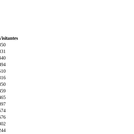
Visitantes
350
331
340
494
510
316
350
459
465
397
574
676
302
244