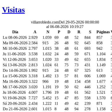
Visitas
villarrobledo.com
Del 29-05-2026 00:00:00
al 06-08-2026 10:19:27
Día
A
N
P
D
R
S
Páginas
Lu 08-06-2026
2.929
1.059
69
48
52
844
857
Ma 09-06-2026
2.584
915
26
48
92
645
858
Mi 10-06-2026
2.797
1.015
38
48
61
693
942
Ju 11-06-2026
3.538
1.632
24
48
59
671
1.104
Vi 12-06-2026
3.653
1.020
33
49
62
655
1.834
Sá 13-06-2026
2.813
1.024
61
75
73
431
1.149
Do 14-06-2026
1.992
915
24
48
67
325
613
Lu 15-06-2026
3.318
1.492
13
57
81
606
1.069
Ma 16-06-2026
3.322
966
19
48
154
458
1.677
Mi 17-06-2026
3.020
1.191
19
50
62
446
1.252
Ju 18-06-2026
4.007
1.796
19
48
61
562
1.521
Vi 19-06-2026
7.727
5.452
15
47
85
558
1.570
Sá 20-06-2026
2.434
1.222
11
49
42
239
871
Do 21-06-2026
2.601
1.015
8
48
94
278
1.158