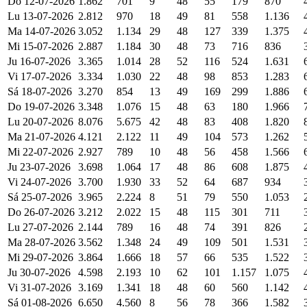
Do 12-07-2026
1.862
701
9
48
55
179
870
Lu 13-07-2026
2.812
970
18
49
81
558
1.136
Ma 14-07-2026
3.052
1.134
29
48
127
339
1.375
Mi 15-07-2026
2.887
1.184
30
48
73
716
836
Ju 16-07-2026
3.365
1.014
28
52
116
524
1.631
Vi 17-07-2026
3.334
1.030
22
48
98
853
1.283
Sá 18-07-2026
3.270
854
13
49
169
299
1.886
Do 19-07-2026
3.348
1.076
15
48
63
180
1.966
Lu 20-07-2026
8.076
5.675
42
48
83
408
1.820
Ma 21-07-2026
4.121
2.122
11
49
104
573
1.262
Mi 22-07-2026
2.927
789
10
48
56
458
1.566
Ju 23-07-2026
3.698
1.064
17
48
86
608
1.875
Vi 24-07-2026
3.700
1.930
33
52
64
687
934
Sá 25-07-2026
3.965
2.224
8
51
79
550
1.053
Do 26-07-2026
3.212
2.022
15
48
115
301
711
Lu 27-07-2026
2.144
789
16
48
74
391
826
Ma 28-07-2026
3.562
1.348
24
49
109
501
1.531
Mi 29-07-2026
3.864
1.666
18
57
66
535
1.522
Ju 30-07-2026
4.598
2.193
10
62
101
1.157
1.075
Vi 31-07-2026
3.169
1.341
18
48
60
560
1.142
Sá 01-08-2026
6.650
4.560
8
56
78
366
1.582